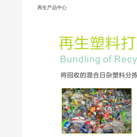
再生产品中心