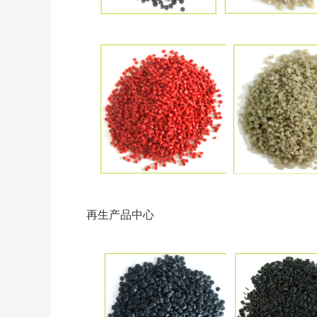
再生产品中心