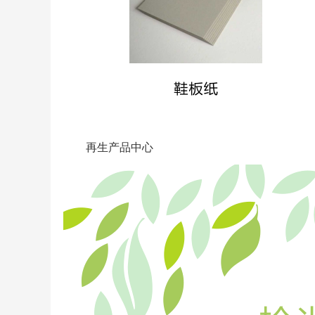
再生产品中心