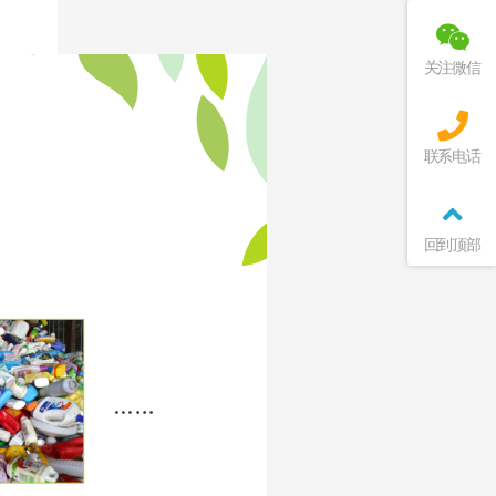
关注微信
联系电话
回到顶部