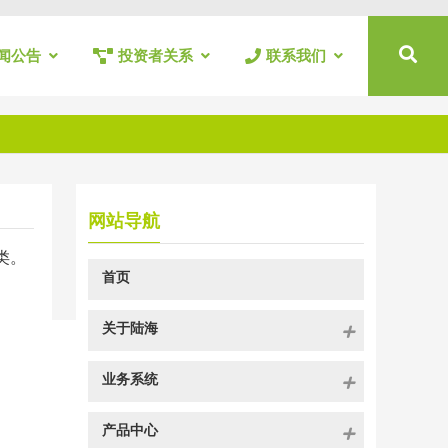
闻公告
投资者关系
联系我们
网站导航
类。
首页
关于陆海
业务系统
产品中心