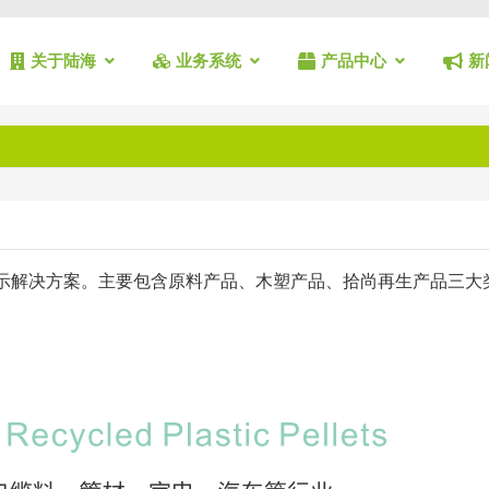
关于陆海
业务系统
产品中心
新
示解决方案。主要包含原料产品、木塑产品、拾尚再生产品三大