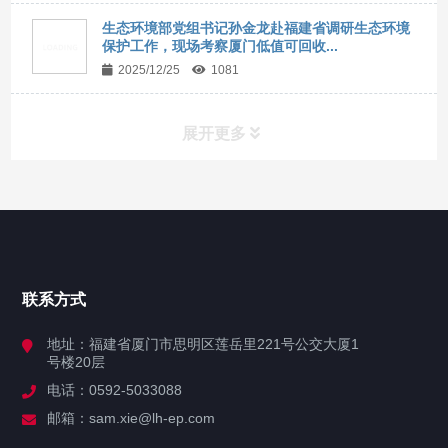
生态环境部党组书记孙金龙赴福建省调研生态环境
保护工作，现场考察厦门低值可回收...
2025/12/25
1081
展开更多
网站导航
首页
联系方式
关于陆海
地址：福建省厦门市思明区莲岳里221号公交大厦1
号楼20层
业务系统
电话：0592-5033088
邮箱：sam.xie@lh-ep.com
产品中心