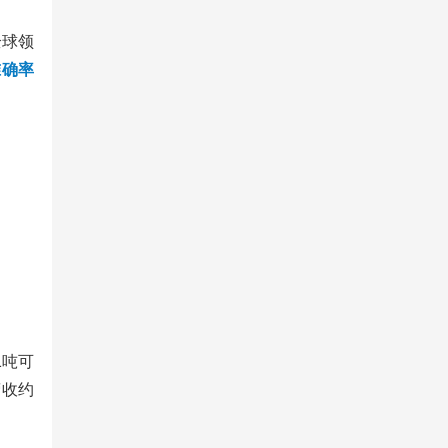
全球领
准确率
1吨可
营收约