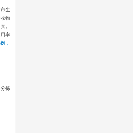
门市生
回收物
走实。
利用率
案例，
，分拣