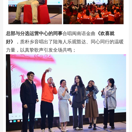
总部与分选运营中心的同事
合唱闽南语金曲
《
欢喜就
好
》
，质朴乡音唱出了陆海人乐观豁达、同心同行的温暖
力量，以真挚歌声引发全场共鸣；