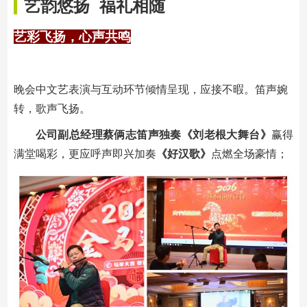
艺韵悠扬 福礼相随
艺彩飞扬，心声共鸣
晚会中文艺表演与互动环节倾情呈现，应接不暇。笛声婉
转，歌声飞扬。
公司
副总经理蔡俩志笛声独奏《
刘老根大舞台
》
赢得
满堂喝彩，更应呼声即兴加奏
《好汉歌》
点燃全场豪情；