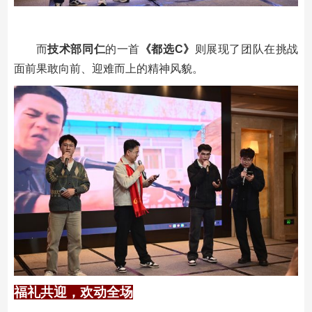
而
技术部同仁
的一首
《
都选C
》
则展现了团队在挑战
面前果敢向前、迎难而上的精神风貌。
福礼共迎，欢动全场